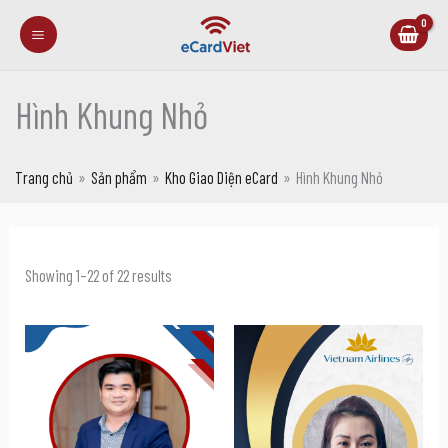
Nhảy
tới
nội
Hình Khung Nhỏ
dung
Trang chủ
Sản phẩm
Kho Giao Diện eCard
Hình Khung Nhỏ
Showing 1–22 of 22 results