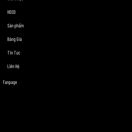
k
HDSD
Sản phẩm
Bảng Giá
Tin Tức
Liên Hệ
Fanpage