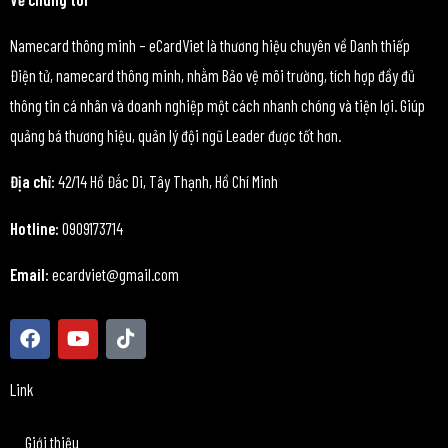
Namecard thông minh – eCardViet là thương hiệu chuyên về Danh thiếp
Điện tử, namecard thông minh, nhằm Bảo vệ môi trường, tích hợp đầy đủ
thông tin cá nhân và doanh nghiệp một cách nhanh chóng và tiện lợi. Giúp
quảng bá thương hiệu, quản lý đội ngũ Leader được tốt hơn.
Địa chỉ:
42/14 Hồ Đắc Di, Tây Thạnh, Hồ Chí Minh
Hotline:
0909173714
Email:
ecardviet@gmail.com
F
Y
T
a
o
i
c
u
k
e
t
t
Link
b
u
o
o
b
k
Giới thiệu
o
e