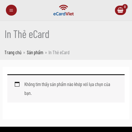
Nhảy
tới
nội
In Thẻ eCard
dung
Trang chủ
Sản phẩm
In Thẻ eCard
Không tìm thấy sản phẩm nào khớp với lựa chọn của
bạn.